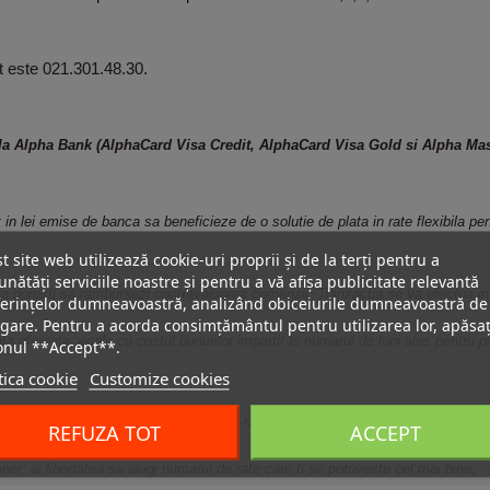
t este 021.301.48.30.
 la Alpha Bank (AlphaCard Visa Credit, AlphaCard Visa Gold si Alpha Mas
 in lei emise de banca sa beneficieze de o solutie de plata in rate flexibila pent
t site web utilizează cookie-uri proprii și de la terți pentru a
nătăți serviciile noastre și pentru a vă afișa publicitate relevantă
re doresti sa rambursezi contravaloarea comenzii. Tranzactia se va efectua in 
erințelor dumneavoastră, analizând obiceiurile dumneavoastră de
gare. Pentru a acorda consimțământul pentru utilizarea lor, apăsaț
a aferenta, egala cu costul bunurilor impartit la numarul de luni ales pentru pl
onul **Accept**.
tica cookie
Customize cookies
 credit aferenta cardului tau. Pe masura ce rambursezi ratele lunare, sumele ram
REFUZA TOT
ACCEPT
ener; ai libertatea sa alegi numarul de rate care ti se potriveste cel mai bine;