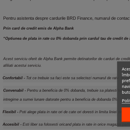
Pentru asistenta despre cardurile BRD Finance, numarul de contac
Prin card de credit emis de Alpha Bank
“Optiunea de plata in rate cu 0% dobanda prin cardul tau de credit de
Acest serviciu oferit de Alpha Bank permite detinatorilor de carduri de credit
afiliati acestui serviciu.
Aces
îmbu
Confortabil -
Tot ce trebuie sa faci este sa selectezi numarul de rate in ca
pref
navi
Convenabil -
Pentru a beneficia de 0% dobanda, trebuie sa platesti lunar rat
but
Poli
intregime a sumei lunare datorate pentru a beneficia de dobanda 0%;
Flexibil -
Poti alege plata in rate ori de cate ori doresti in limita liniei de
Accesibil -
Esti liber sa folosesti oricand plata in rate in orice magazin part