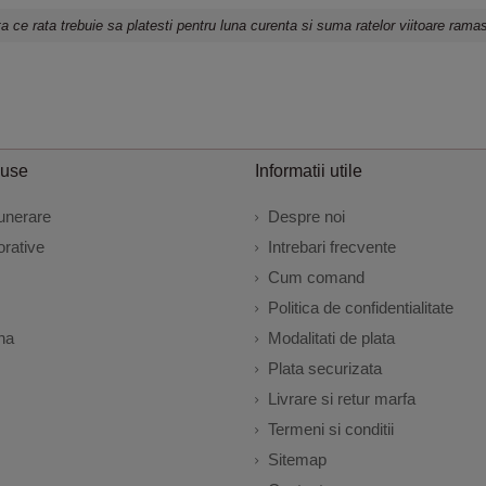
a ce rata trebuie sa platesti pentru luna curenta si suma ratelor viitoare ramas
duse
Informatii utile
unerare
Despre noi
rative
Intrebari frecvente
Cum comand
Politica de confidentialitate
na
Modalitati de plata
Plata securizata
Livrare si retur marfa
Termeni si conditii
Sitemap