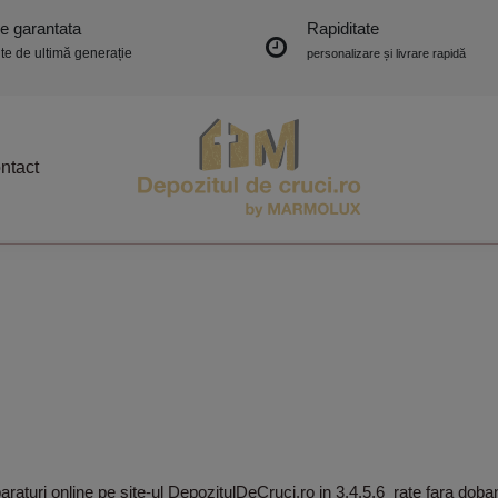
ie garantata
Rapiditate
e de ultimă generație
personalizare și livrare rapidă
ntact
raturi online pe site-ul DepozitulDeCruci.ro in 3,4,5,6
rate fara doba