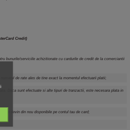
terCard Credit)
ru bunurile/serviciile achizitionate cu cardurile de credit de la
comerciantii
numarul de rate ales de tine exact la momentul efectuarii platii;
i
ata. Daca sunt efectuate si alte tipuri de tranzactii, este necesara plata in
bursate devin din nou disponibile pe contul tau de card;