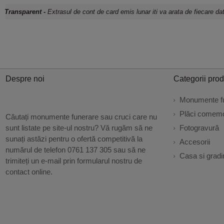
Transparent -
Extrasul de cont de card emis lunar iti va arata de fiecare dat
Despre noi
Categorii pro
Monumente f
Plăci comemo
Căutați monumente funerare sau cruci care nu
sunt listate pe site-ul nostru? Vă rugăm să ne
Fotogravură
sunați astăzi pentru o ofertă competitivă la
Accesorii
numărul de telefon 0761 137 305 sau să ne
Casa si gradi
trimiteți un e-mail prin formularul nostru de
contact online.