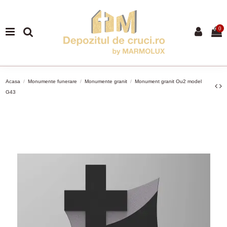
0
Acasa
Monumente funerare
Monumente granit
Monument granit Ou2 model
G43