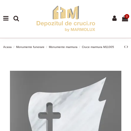
0
Acasa
Monumente funerare
Monumente marmura
Cruce marmura M11005