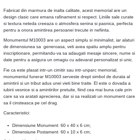
Fabricat din marmura de inalta calitate, acest memorial are un
design clasic care emana rafinament si respect. Liniile sale curate
si textura neteda creeaza o atmosfera senina si pasnica, perfecta
pentru a onora amintirea persoanei trecute in nefiinta.
Monumentul M10003 are un aspect simplu si minimalist, iar alaturi
de dimensiunea sa generoasa, veti avea spatiu amplu pentru
inscriptionare, permitandu-va sa adaugati mesaje sincere, nume si
date pentru a asigura un omagiu cu adevarat personalizat si unic.
Fie ca este plasat intr-un cimitir sau intr-unparc memorial,
monumentul funerar M10003 serveste drept simbol de durata al
amintirii si un tribut adus unei vieti bine traite. El este o dovada a
iubirii vesnice si a amintirilor pretuite, fiind cea mai buna cale prin
care sa va aratati aprecierea, dar si sa realizati un monument care
sa il cinsteasca pe cel drag.
Caracteristici:
Dimensiune Monument: 60 x 40 x 6 cm;
Dimensiune Postament: 60 x 10 x 6 cm;