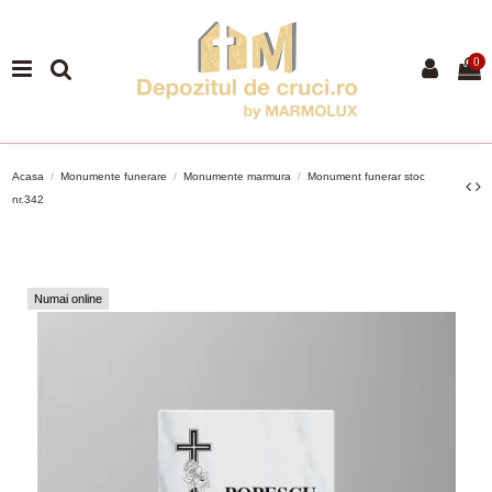
0
Acasa
Monumente funerare
Monumente marmura
Monument funerar stoc
nr.342
Numai online