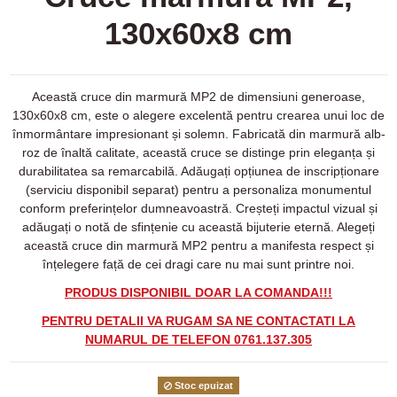
130x60x8 cm
Această cruce din marmură MP2 de dimensiuni generoase,
130x60x8 cm, este o alegere excelentă pentru crearea unui loc de
înmormântare impresionant și solemn. Fabricată din marmură alb-
roz de înaltă calitate, această cruce se distinge prin eleganța și
durabilitatea sa remarcabilă. Adăugați opțiunea de inscripționare
(serviciu disponibil separat) pentru a personaliza monumentul
conform preferințelor dumneavoastră. Creșteți impactul vizual și
adăugați o notă de sfințenie cu această bijuterie eternă. Alegeți
această cruce din marmură MP2 pentru a manifesta respect și
înțelegere față de cei dragi care nu mai sunt printre noi.
PRODUS DISPONIBIL DOAR LA COMANDA!!!
PENTRU DETALII VA RUGAM SA NE CONTACTATI LA
NUMARUL DE TELEFON 0761.137.305
Stoc epuizat