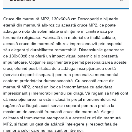
Cruce din marmură MP2, 130x60x8 cm Descoperiți o bijuterie
eternă din marmură alb-roz cu această cruce MP2, ce poate
adăuga o notă de solemnitate și sfințenie în cimitire sau pe
terenurile religioase. Fabricată din material de înaltă calitate,
această cruce din marmură alb-roz impresionează prin aspectul
său elegant și durabilitatea remarcabilă. Dimensiunile generoase
de 130x60x8 cm oferă un impact vizual puternic și o prezență
impunătoare. Opțiunile suplimentare permit personalizarea acestei
cruci, oferind posibilitatea de a adăuga inscripționarea dorită
(serviciu disponibil separat) pentru a personaliza monumentul
conform preferințelor dumneavoastră. Cu această cruce din
marmură MP2, creați un loc de înmormântare cu adevărat
impresionant și memorabil pentru cei dragi. Vă rugăm să țineți cont
că inscripționarea nu este inclusă în prețul monumentului, vă
rugăm să adăugați acest serviciu separat pentru a profita la
maximum de această frumoasă cruce din marmură. Alegeți
calitatea și frumusețea atemporală a acestei cruci din marmură
MP2, și faceți un gest de adâncă înțelegere și respect față de
memoria celor care nu mai sunt printre noi.