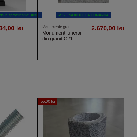
a in aproximativ 5 luni !
SE PRODUCE LA COMANDA
34,00 lei
Monumente granit
2.670,00 lei
Monument funerar
din granit G21
-55,00 lei