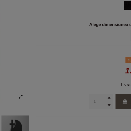
N
Alege dimensiunea do
U
1
Livra