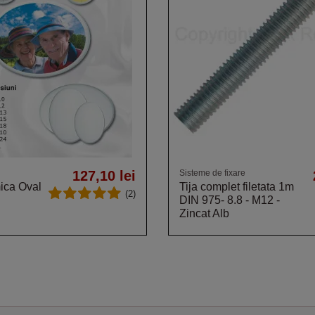
127,10 lei
Sisteme de fixare
ica Oval
Tija complet filetata 1m
(2)
DIN 975- 8.8 - M12 -
Zincat Alb