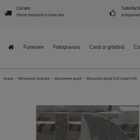
Livrare
Satisfact
Oferim transport in toata tara
echipament
Funerare
Fotogravura
Casă și grădină
Co
Acasa
Monumente funerare
Monumente granit
Monument granit Ou3 model G45