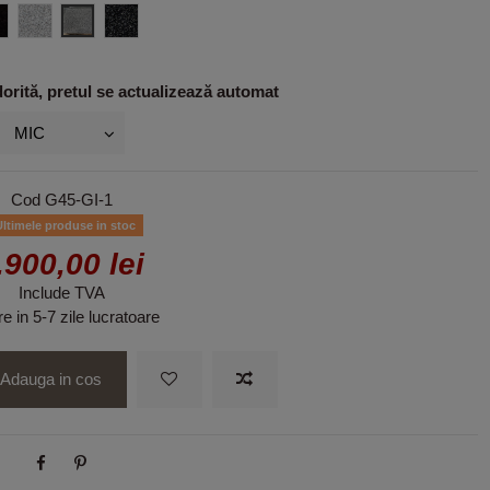
egru
Gri deschis
Gri inchis
Negru 2
rită, pretul se actualizează automat
Cod
G45-GI-1
ltimele produse in stoc
.900,00 lei
Include TVA
re in 5-7 zile lucratoare
Adauga in cos