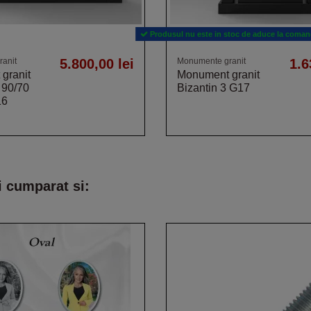
Produsul nu este in stoc de aduce la comand
anit
5.800,00 lei
Monumente granit
1.6
granit
Monument granit
 90/70
Bizantin 3 G17
16
i cumparat si: