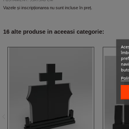
Vazele și inscripționarea nu sunt incluse în preț.
16 alte produse in aceeasi categorie:
Aces
îmbu
pref
navi
but
Poli