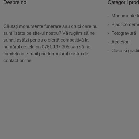
Despre noi
Categorii pro
Monumente f
Plăci comemo
Căutați monumente funerare sau cruci care nu
sunt listate pe site-ul nostru? Vă rugăm să ne
Fotogravură
sunați astăzi pentru o ofertă competitivă la
Accesorii
numărul de telefon 0761 137 305 sau să ne
Casa si gradi
trimiteți un e-mail prin formularul nostru de
contact online.