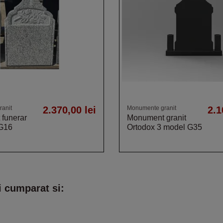
anit
2.370,00 lei
Monumente granit
2.1
funerar
Monument granit
 G16
Ortodox 3 model G35
i cumparat si: