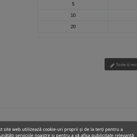
5
10
20
Scrie-ți re
t site web utilizează cookie-uri proprii și de la terți pentru a
nătăți serviciile noastre și pentru a vă afișa publicitate relevantă