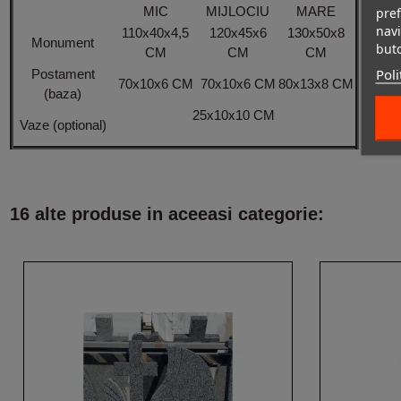
MIC
MIJLOCIU
MARE
pref
navi
110x40x4,5
120x45x6
130x50x8
Monument
but
CM
CM
CM
Poli
Postament
70x10x6 CM
70x10x6 CM
80x13x8 CM
(baza)
25x10x10 CM
Vaze (optional)
16 alte produse in aceeasi categorie: