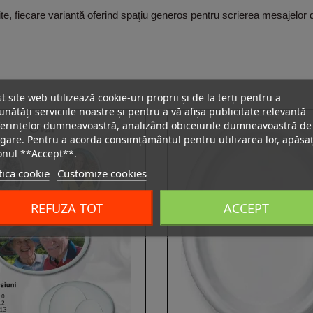
te, fiecare variantă oferind spaţiu generos pentru scrierea mesajelor 
t site web utilizează cookie-uri proprii și de la terți pentru a
nătăți serviciile noastre și pentru a vă afișa publicitate relevantă
erințelor dumneavoastră, analizând obiceiurile dumneavoastră de
gare. Pentru a acorda consimțământul pentru utilizarea lor, apăsaț
onul **Accept**.
tica cookie
Customize cookies
REFUZA TOT
ACCEPT