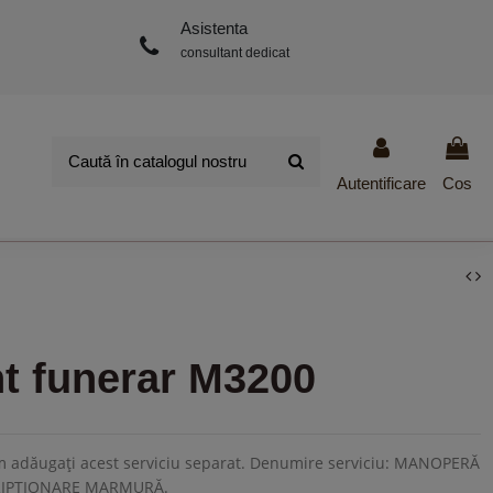
Asistenta
consultant dedicat
Autentificare
Cos
 funerar M3200
găm adăugați acest serviciu separat. Denumire serviciu: MANOPERĂ
RIPȚIONARE MARMURĂ
.