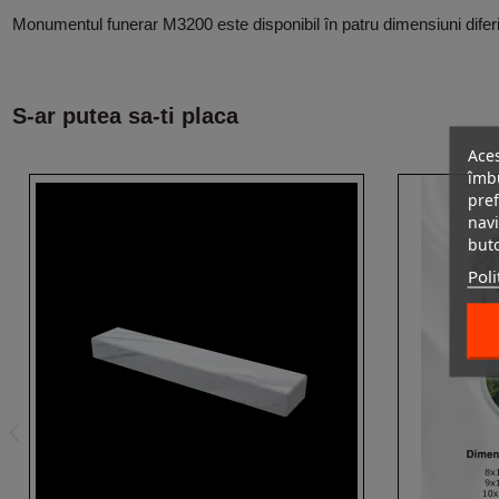
Monumentul funerar M3200 este disponibil în patru dimensiuni diferi
S-ar putea sa-ti placa
Aces
îmbu
pref
navi
but
Poli