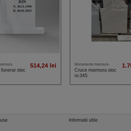
marmura
514,24 lei
Monumente marmura
1.7
funerar stoc
Cruce marmura stoc
nr.345
duse
Informatii utile