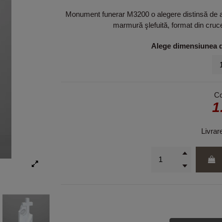
Monument funerar M3200 o alegere distinsă de a 
marmură şlefuită, format din cruc
Alege dimensiunea do
C
1
Livrar