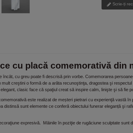
Scrie-ți re
uce cu placă comemorativă din
e încât, cu greu poate fi descrisă prin vorbe. Comemorarea persoanelo
 mult creştini o formă de a arăta recunoştinţa, dragostea şi respect
egant, clasic face că spaţiul creat să inspire calm, linişte şi să fie po
morativă este realizat de meșteri pietrari cu experienţă vastă în pr
loarea distinsă sunt elemente ce conferă obiectului funerar eleganță şi r
aţiune expresivă. Mâinile în poziţie de rugăciune sculptate sunt detal