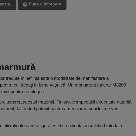
cenzia.
Pune o întrebare
 marmură
r trecute în nefiinţă este o modalitate de manifestare a
ul pentru cei trecuţi în lume veşnică. Un monument funerar M3200
trivit pentru reculegere.
elucrarea acestui material. Finisajele impecabil executate datorită
afinament, făcându-l potrivit pentru amenajarea unui loc de veci
ii rafinate care asigură estetică ridicată, însufleţind totodată