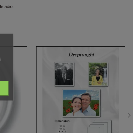
de adio.
i