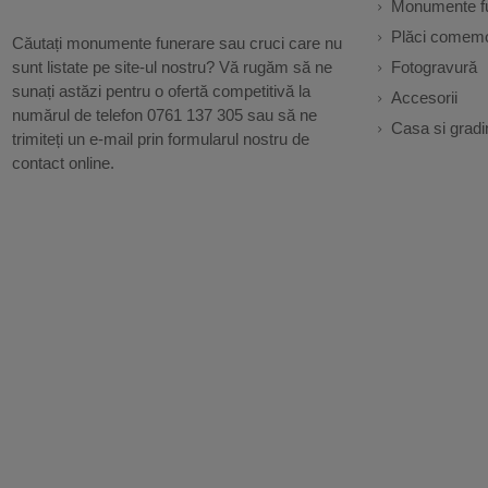
Monumente f
Plăci comemo
Căutați monumente funerare sau cruci care nu
sunt listate pe site-ul nostru? Vă rugăm să ne
Fotogravură
sunați astăzi pentru o ofertă competitivă la
Accesorii
numărul de telefon 0761 137 305 sau să ne
Casa si gradi
trimiteți un e-mail prin formularul nostru de
contact online.