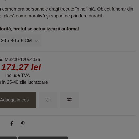
comemora persoanele dragi trecute în neființă. Obiect funerar din
e, placă comemorativă şi suport de prindere durabil.
rită, pretul se actualizează automat
od
M3200-120x40x6
.171,27 lei
Include TVA
e in 25-40 zile lucratoare
Adauga in cos