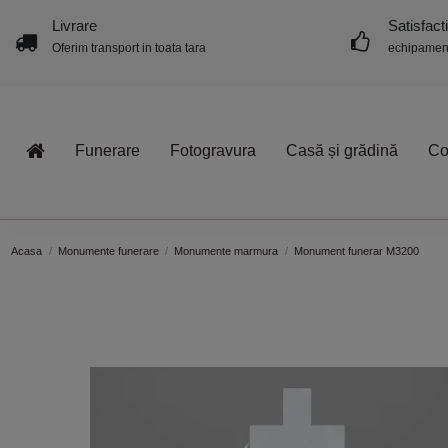
Livrare
Satisfact
Oferim transport in toata tara
echipament
Funerare
Fotogravura
Casă și grădină
Co
Acasa
Monumente funerare
Monumente marmura
Monument funerar M3200