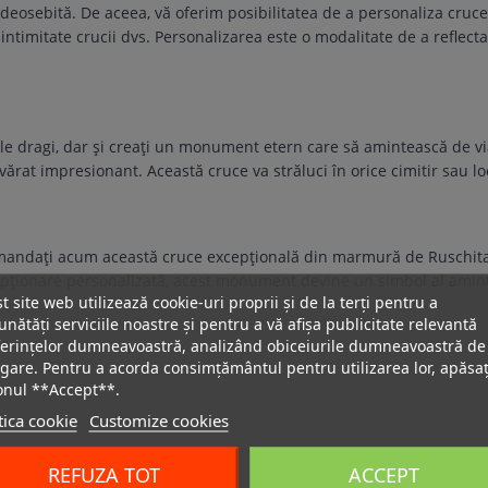
 deosebită. De aceea, vă oferim posibilitatea de a personaliza cru
i intimitate crucii dvs. Personalizarea este o modalitate de a refle
ragi, dar și creați un monument etern care să amintească de viața
rat impresionant. Această cruce va străluci în orice cimitir sau lo
Comandați acum această cruce excepțională din marmură de Ruschita 
cripționare personalizată, acest monument devine un simbol al amintiri
t site web utilizează cookie-uri proprii și de la terți pentru a
nătăți serviciile noastre și pentru a vă afișa publicitate relevantă
erințelor dumneavoastră, analizând obiceiurile dumneavoastră de
gare. Pentru a acorda consimțământul pentru utilizarea lor, apăsaț
onul **Accept**.
tica cookie
Customize cookies
REFUZA TOT
ACCEPT