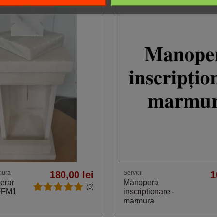
mura
180,00 lei
Servicii
1
nerar
Manopera
(3)
FFM1
inscriptionare -
marmura