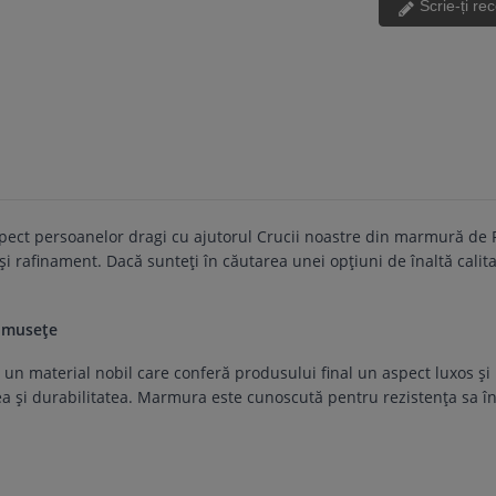
Scrie-ți re
pect persoanelor dragi cu ajutorul Crucii noastre din marmură de R
ă și rafinament. Dacă sunteți în căutarea unei opțiuni de înaltă c
rumusețe
material nobil care conferă produsului final un aspect luxos și raf
ea și durabilitatea. Marmura este cunoscută pentru rezistența sa î