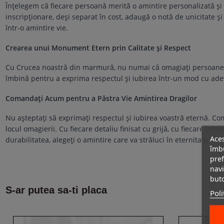
Înțelegem că fiecare persoană merită o amintire personalizată și
inscripționare, deși separat în cost, adaugă o notă de unicitate ș
într-o amintire vie.
Crearea unui Monument Etern prin Calitate și Respect
Cu Crucea noastră din marmură, nu numai că omagiați persoanele d
îmbină pentru a exprima respectul și iubirea într-un mod cu adevă
Comandați Acum pentru a Păstra Vie Amintirea Dragilor
Nu așteptați să exprimați respectul și iubirea voastră eternă. 
locul omagierii. Cu fiecare detaliu finisat cu grijă, cu fiecare ins
Aces
durabilitatea, alegeți o amintire care va străluci în eternitate.
îmbu
pref
navi
but
S-ar putea sa-ti placa
Poli