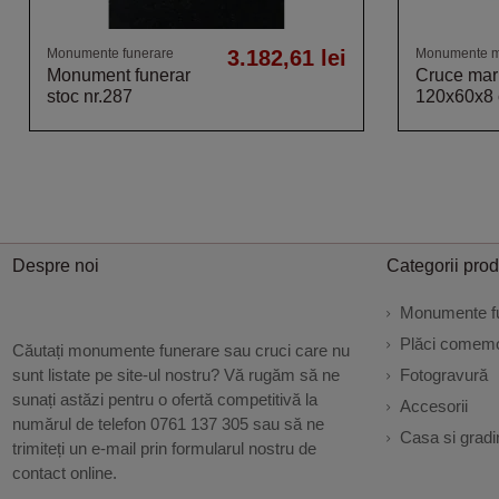
Monumente funerare
3.182,61 lei
Monumente 
Monument funerar
Cruce ma
stoc nr.287
120x60x8
Despre noi
Categorii pro
Monumente f
Plăci comemo
Căutați monumente funerare sau cruci care nu
sunt listate pe site-ul nostru? Vă rugăm să ne
Fotogravură
sunați astăzi pentru o ofertă competitivă la
Accesorii
numărul de telefon 0761 137 305 sau să ne
Casa si gradi
trimiteți un e-mail prin formularul nostru de
contact online.