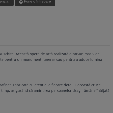
cenzia.
Pune o întrebare
uschita. Această operă de artă realizată dintr-un masiv de
alitate pentru un monument funerar sau pentru a aduce lumina
inat. Fabricată cu atenție la fiecare detaliu, această cruce
n timp, asigurând că amintirea persoanelor dragi rămâne înălțată