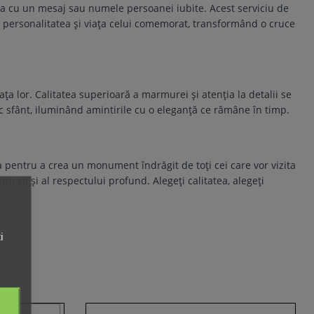
cea cu un mesaj sau numele persoanei iubite. Acest serviciu de
cta personalitatea și viața celui comemorat, transformând o cruce
 lor. Calitatea superioară a marmurei și atenția la detalii se
c sfânt, iluminând amintirile cu o eleganță ce rămâne în timp.
pentru a crea un monument îndrăgit de toți cei care vor vizita
i vii și al respectului profund. Alegeți calitatea, alegeți
i