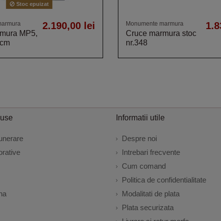
Stoc epuizat
marmura
2.190,00 lei
Monumente marmura
1.8
rmura MP5,
Cruce marmura stoc
 cm
nr.348
duse
Informatii utile
unerare
Despre noi
rative
Intrebari frecvente
Cum comand
Politica de confidentialitate
na
Modalitati de plata
Plata securizata