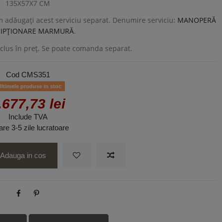
135X57X7 CM
ăm adăugați acest serviciu separat. Denumire serviciu:
MANOPERĂ
RIPȚIONARE MARMURĂ
.
clus în preț. Se poate comanda separat.
Cod
CMS351
ltimele produse in stoc
.677,73 lei
Include TVA
are 3-5 zile lucratoare
Adauga in cos