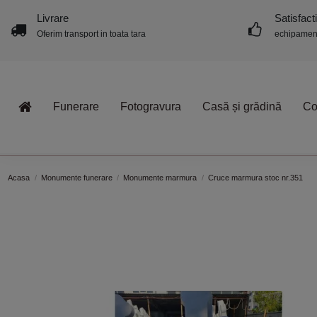
Livrare
Satisfact
Oferim transport in toata tara
echipament
Funerare
Fotogravura
Casă și grădină
Co
Acasa
Monumente funerare
Monumente marmura
Cruce marmura stoc nr.351