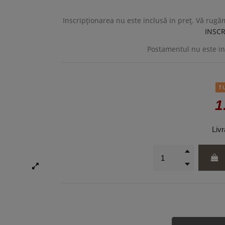
Inscripționarea nu este inclusă in preț. Vă rug
INSC
Postamentul nu este in
U
1
Livr