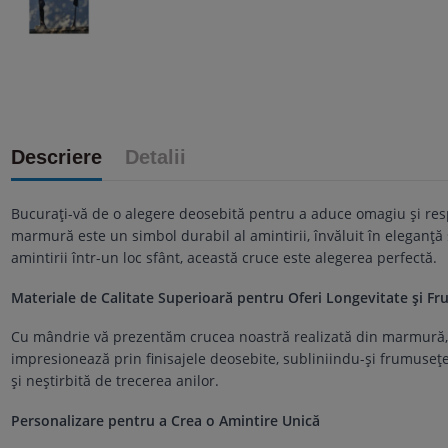
Descriere
Detalii
Bucurați-vă de o alegere deosebită pentru a aduce omagiu și res
marmură este un simbol durabil al amintirii, învăluit în eleganț
amintirii într-un loc sfânt, această cruce este alegerea perfectă.
Materiale de Calitate Superioară pentru Oferi Longevitate și F
Cu mândrie vă prezentăm crucea noastră realizată din marmură, un 
impresionează prin finisajele deosebite, subliniindu-și frumuseț
și neștirbită de trecerea anilor.
Personalizare pentru a Crea o Amintire Unică