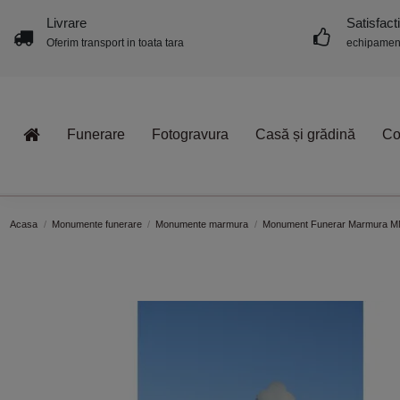
Livrare
Satisfact
Oferim transport in toata tara
echipament
Funerare
Fotogravura
Casă și grădină
Co
Acasa
Monumente funerare
Monumente marmura
Monument Funerar Marmura 