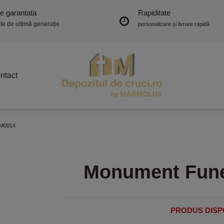
ie garantata
Rapiditate
e de ultimă generație
personalizare și livrare rapidă
ntact
MM0014
Monument Fun
PRODUS DISP