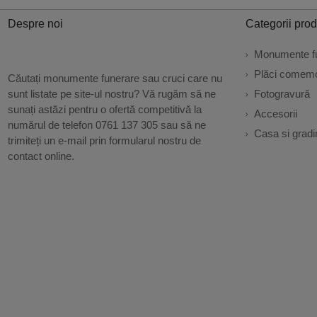
Despre noi
Categorii pro
Monumente f
Plăci comemo
Căutați monumente funerare sau cruci care nu
sunt listate pe site-ul nostru? Vă rugăm să ne
Fotogravură
sunați astăzi pentru o ofertă competitivă la
Accesorii
numărul de telefon 0761 137 305 sau să ne
Casa si gradi
trimiteți un e-mail prin formularul nostru de
contact online.