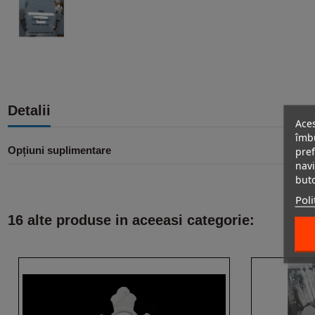
Detalii
Aces
îmbu
pref
Opțiuni suplimentare
navi
but
Poli
16 alte produse in aceeasi categorie: