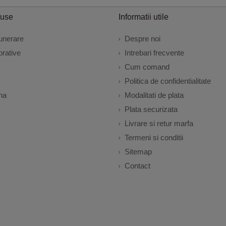
duse
Informatii utile
unerare
Despre noi
rative
Intrebari frecvente
Cum comand
Politica de confidentialitate
na
Modalitati de plata
Plata securizata
Livrare si retur marfa
Termeni si conditii
Sitemap
Contact