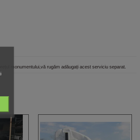
 prețul monumentului,vă rugăm adăugați acest serviciu separat.
i