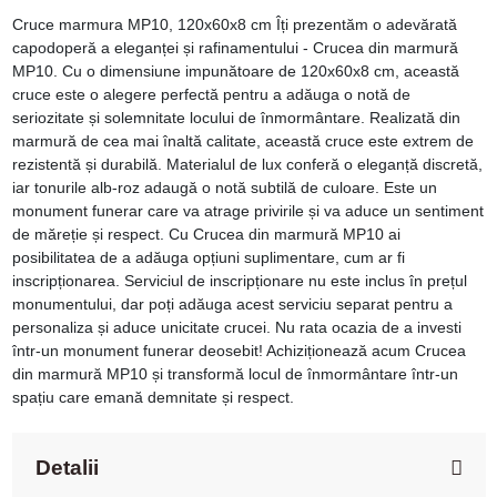
Cruce marmura MP10, 120x60x8 cm Îți prezentăm o adevărată
capodoperă a eleganței și rafinamentului - Crucea din marmură
MP10. Cu o dimensiune impunătoare de 120x60x8 cm, această
cruce este o alegere perfectă pentru a adăuga o notă de
seriozitate și solemnitate locului de înmormântare. Realizată din
marmură de cea mai înaltă calitate, această cruce este extrem de
rezistentă și durabilă. Materialul de lux conferă o eleganță discretă,
iar tonurile alb-roz adaugă o notă subtilă de culoare. Este un
monument funerar care va atrage privirile și va aduce un sentiment
de măreție și respect. Cu Crucea din marmură MP10 ai
posibilitatea de a adăuga opțiuni suplimentare, cum ar fi
inscripționarea. Serviciul de inscripționare nu este inclus în prețul
monumentului, dar poți adăuga acest serviciu separat pentru a
personaliza și aduce unicitate crucei. Nu rata ocazia de a investi
într-un monument funerar deosebit! Achiziționează acum Crucea
din marmură MP10 și transformă locul de înmormântare într-un
spațiu care emană demnitate și respect.
Detalii